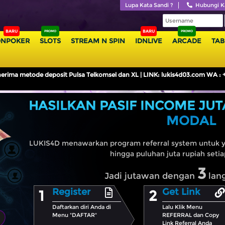
Lupa Kata Sandi ?
Hubungi K
BARU
BARU
PROMO
PROMO
DNPOKER
SLOTS
STREAM N SPIN
IDNLIVE
ARCADE
TAB
rima metode deposit Pulsa Telkomsel dan XL | LINK: lukis4d03.com WA : +62
HASILKAN PASIF INCOME JU
MODAL
LUKIS4D menawarkan program referral system untuk 
hingga puluhan juta rupiah seti
3
Jadi jutawan dengan
lan
Register
Get Link
1
2
Daftarkan diri Anda di
Lalu Klik Menu
Menu "DAFTAR"
REFERRAL dan Copy
Link Referral Anda