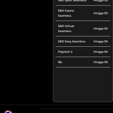
SBO Sport Seamless
Hingga 5%
SBO Casino
Hingga 5%
Seamless
SBO Virtual
Hingga 5%
Seamless
SBO Sexy Seamless
Hingga 5%
Playtech 2
Hingga 5%
IBL
Hingga 5%