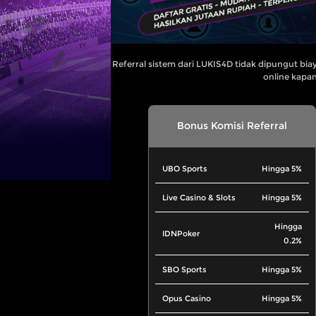
Referral sistem dari LUKIS4D tidak dipungut bi
online kapa
Bonus Komisi Referral
UBO Sports
Hingga 5%
Live Casino & Slots
Hingga 5%
Hingga
IDNPoker
0.2%
SBO Sports
Hingga 5%
Opus Casino
Hingga 5%