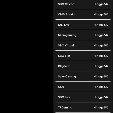
SBO Casino
Hingga 5%
CMD Sports
Hingga 5%
IDN Live
Hingga 5%
Microgaming
Hingga 5%
SBO Virtual
Hingga 5%
SBO Slot
Hingga 5%
Playtech
Hingga 5%
Sexy Gaming
Hingga 5%
CQ9
Hingga 5%
SBO Live
Hingga 5%
TFGaming
Hingga 5%