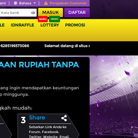
ami
Bahasa
Pengaduan Customer
DAFTAR
BARU
PROMO
LE
IDNRAFFLE
LOTTERY
PROMOSI
85199373086
Selamat datang di situs slot online terpercaya dan ter
TAAN RUPIAH TANPA
yang ingin mendapatkan keuntungan
ap minggunya.
gkah mudah:
Share
3
Sebarkan Link Anda ke
Forum, Facebook,
Twitter, Website, Email,